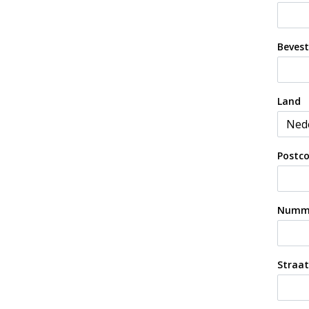
Beves
Land
Postc
Numm
Straat