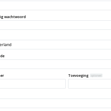
tig wachtwoord
ode
er
Toevoeging
optioneel