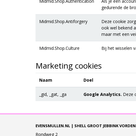
Midmid.Shop.Authentication
Als je een accoun
gedurende de brow
Midmid.Shop.Antiforgery
Deze cookie zorgt
ook wel bekend al
maar met een veil
Midmid.Shop.Culture
Bij het wisselen 
Marketing cookies
Naam
Doel
_gid, _gat, _ga
Google Analytics.
Deze co
EVENSMULLEN.NL | SHELL GROOT JEBBINK VORDEN
Rondweg 2