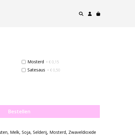
Mosterd
+ € 0,15
Satesaus
+ € 0,50
Bestellen
uten, Melk, Soja, Selderij, Mosterd, Zwaveldioxide