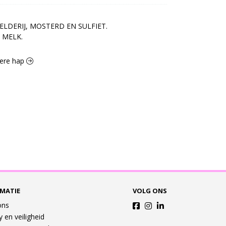
ELDERIJ, MOSTERD EN SULFIET.

N MELK.
kkere hap
MATIE
VOLG ONS
ons
y en veiligheid