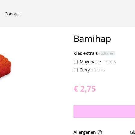
Contact
Bamihap
Kies extra's
optioneel
Mayonaise
+ € 0,15
Curry
+ € 0,15
€ 2,75
Allergenen
Gl