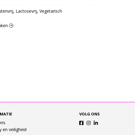
utenvrij, Lactosevrij, Vegetarisch
anken
MATIE
VOLG ONS
ons
y en veiligheid