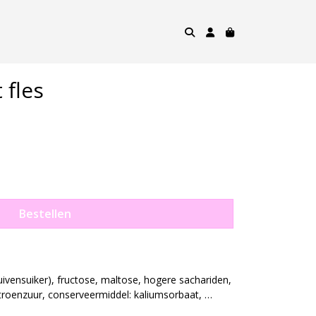
 fles
Bestellen
ivensuiker), fructose, maltose, hogere sachariden, 
troenzuur, conserveermiddel: kaliumsorbaat, 
r, stabilisator: E445, kleurstof: beta-caroteen, 