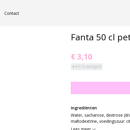
Contact
Fanta 50 cl pet
€ 3,10
+
€ 0,15 statiegeld
Ingrediënten
Water, sacharose, dextrose (dru
maltodextrine, voedingszuur: ci
aroma, antioxidant: ascorbinezuu
Lees meer