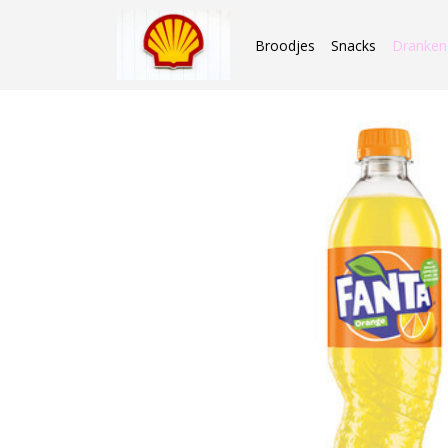
Broodjes
Snacks
Dranken